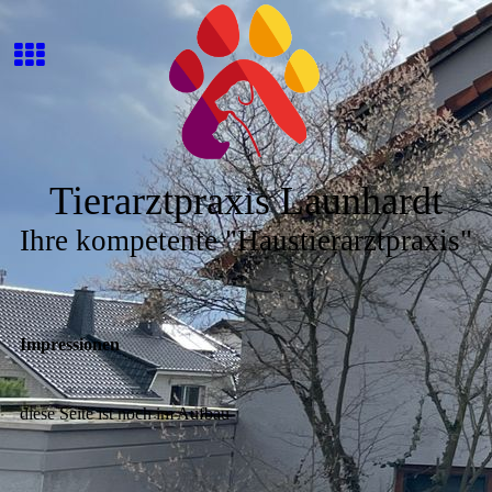
Tierarztpraxis Launhardt
Ihre kompetente "Haustierarztpraxis"
Impressionen
diese Seite ist noch im Aufbau