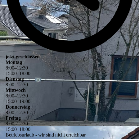
jetzt geschlossen
Montag
8
:
00
–
12
:
30
15
:
00
–
18
:
00
Dienstag
8
:
00
–
12
:
30
Mittwoch
8
:
00
–
12
:
30
15
:
00
–
19
:
00
Donnerstag
8
:
00
–
12
:
30
Freitag
8
:
00
–
12
:
30
15
:
00
–
18
:
00
Betriebsurlaub - wir sind nicht erreichbar