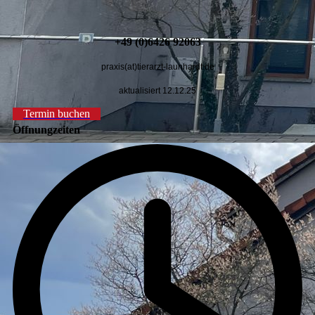
+49 (0)6426 92063
praxis(at)tierarzt-launhardt.de
aktualisiert 12.12.25
Termin buchen
Öffnungzeiten