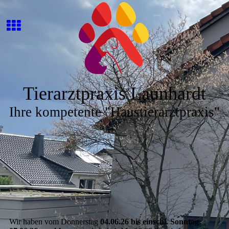
Tierarztpraxis Launhardt
Ihre kompetente "Haustierarztpraxis"
Wir haben vom Donnerstag
04.06.26 bis einschl. Sonntag