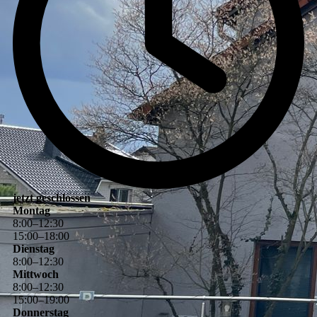
jetzt geschlossen
Montag
8
:
00
–
12
:
30
15
:
00
–
18
:
00
Dienstag
8
:
00
–
12
:
30
Mittwoch
8
:
00
–
12
:
30
15
:
00
–
19
:
00
Donnerstag