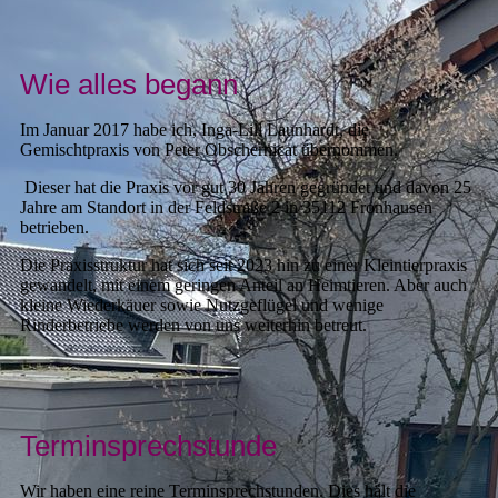
Wie alles begann
Im Januar 2017 habe ich, Inga-Lill Launhardt, die
Gemischtpraxis von Peter Obschernicat übernommen.
Dieser hat die Praxis vor gut 30 Jahren gegründet und davon 25
Jahre am Standort in der Feldstraße 2 in 35112 Fronhausen
betrieben.
Die Praxisstruktur hat sich seit 2023 hin zu einer Kleintierpraxis
gewandelt, mit einem geringen Anteil an Heimtieren. Aber auch
kleine Wiederkäuer sowie Nutzgeflügel und wenige
Rinderbetriebe werden von uns weiterhin betreut.
Terminsprechstunde
Wir haben eine reine Terminsprechstunden. Dies hält die