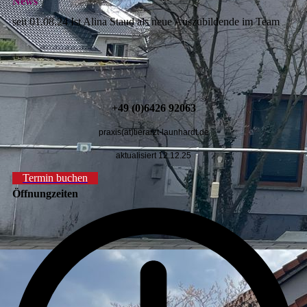
News
seit 01.08.24 Ist Alina Staud als neue Auszubildende im Team
+49 (0)6426 92063
praxis(at)tierarzt-launhardt.de
aktualisiert 12.12.25
Termin buchen
Öffnungzeiten