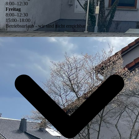
8
:
00
–
12
:
30
Freitag
8
:
00
–
12
:
30
15
:
00
–
18
:
00
Betriebsurlaub - wir sind nicht erreichbar