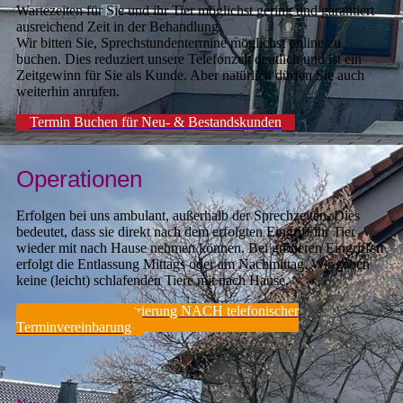
Wartezeiten für Sie und ihr Tier möglichst gering und garantiert
ausreichend Zeit in der Behandlung.
Wir bitten Sie, Sprechstundentermine möglichst online zu
buchen. Dies reduziert unsere Telefonzeit deutlich und ist ein
Zeitgewinn für Sie als Kunde. Aber natürlich dürfen Sie auch
weiterhin anrufen.
Termin Buchen für Neu- & Bestandskunden
Operationen
Erfolgen bei uns ambulant, außerhalb der Sprechzeiten. Dies
bedeutet, dass sie direkt nach dem erfolgten Eingriff ihr Tier
wieder mit nach Hause nehmen können. Bei größeren Eingriffen
erfolgt die Entlassung Mittags oder am Nachmittag. Wir geben
keine (leicht) schlafenden Tiere mit nach Hause.
Neukunden-Registrierung NACH telefonischer
Terminvereinbarung